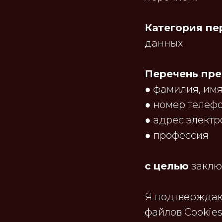
Категория пе
данных
Перечень пре
● фамилия, имя,
● номер телефо
● адрес электр
● профессия
с целью
заклю
Я подтверждаю,
файлов Cookies