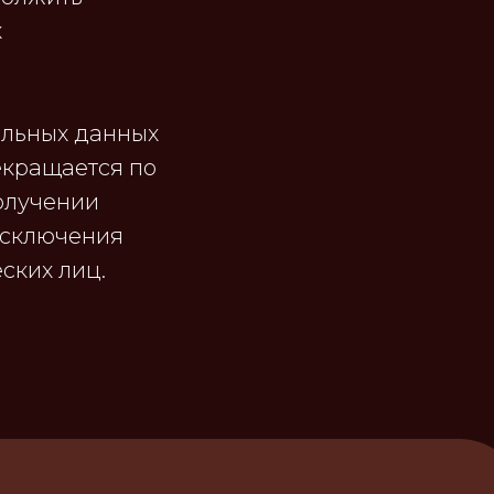
х
альных данных
екращается по
олучении
исключения
ских лиц.