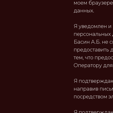
моем браузере 
данных.
Я уведомлен и 
персональных д
Басин А.Б. не 
предоставить д
тем, что пред
Оператору для
Я подтверждаю,
направив пись
посредством э
Я подтверждаю