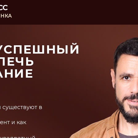
СС
ЫНКА
 УСПЕШНЫЙ
ЛЕЧЬ
АНИЕ
 существуют в
ент и как