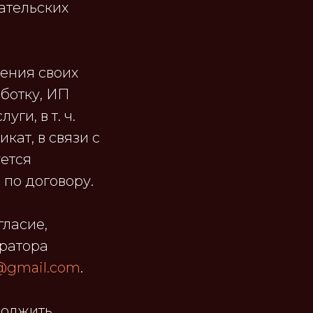
ательских
ления своих
аботку, ИП
ги, в т. ч.
кат, в связи с
уется
по договору.
гласие,
ератора
@gmail.com
.
должить