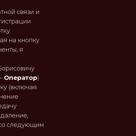
тной связи и
егистрации
отку
ая на кнопку
енты, я
Борисовичу
 –
Оператор
)
ку (включая
чнение
редачу
удаление,
 со следующим