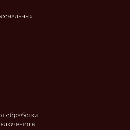
рсональных
от обработки
тключения в