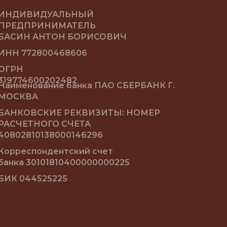
ИНДИВИДУАЛЬНЫЙ
ПРЕДПРИНИМАТЕЛЬ
БАСИН АНТОН БОРИСОВИЧ
ИНН 772800468606
ОГРН
319774600202482
Наименование банка ПАО СБЕРБАНК Г.
МОСКВА
БАНКОВСКИЕ РЕКВИЗИТЫ: НОМЕР
РАСЧЕТНОГО СЧЕТА
40802810138000146296
Корреспондентский счет
банка 30101810400000000225
БИК 044525225