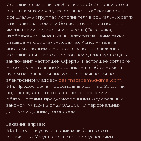
ПРЕДПРИНИМАТЕЛЬ
Исполнителем отзывов Заказчика об Исполнителе и
БАСИН АНТОН БОРИСОВИЧ
оказываемых им услугах, оставленных Заказчиком в
официальных группах Исполнителя в социальных сетях
ИНН 772800468606
с использованием или без использования полного
ОГРН 319774600202482
имени (фамилии, имени и отчества) Заказчика,
изображения Заказчика, в целях размещения таких
БАНКОВСКИЕ РЕКВИЗИТЫ:
отзывов на официальных сайтах Исполнителя, в
НОМЕР РАСЧЕТНОГО СЧЕТА
40802810138000146296
информационных и материалах по продвижению
Исполнителя. Настоящее согласие действует с даты
Наименование банка ПАО
заключения настоящей Оферты. Настоящее согласие
СБЕРБАНК Г. МОСКВА
может быть отозвано Заказчиком в любой момент
Корреспондентский счет банка
путем направления письменного заявления по
30101810400000000225
электронному адресу
basinnacademy@gmail.com
.
БИК 044525225
6.14. Предоставляя персональные данные, Заказчик
подтверждает, что ознакомлен с правами и
обязанностями, предусмотренными Федеральным
законом № 152-ФЗ от 27.07.2006 «О персональных
данных» и данным Договором.
Заказчик вправе:
6.15. Получать услуги в рамках выбранного и
оплаченных Услуг в соответствии с условиями