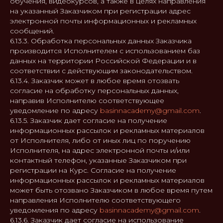
обучения, видеокурсов, а также в целях направления
на указанный Заказчиком при регистрации адрес
basinnacademy@gmail.com
электронной почты информационных и рекламных
+7 916 735-57-03
сообщений.
6.13.3. Обработка персональных данных Заказчика
производится Исполнителем с использованием баз
О курсе
данных на территории Российской Федерации и в
Программа курса
соответствии с действующим законодательством.
6.13.4. Заказчик может в любое время отозвать
Спикеры и преподаватели
согласие на обработку персональных данных,
направив Исполнителю соответствующее
Тарифы
уведомление по адресу
basinnacademy@gmail.com
.
Темы уроков
6.13.5. Заказчик дает согласие на получение
информационных рассылок и рекламных материалов
Отзывы
от Исполнителя, либо от иных лиц по поручению
НАШЕ КОМЬЮНИТИ
Исполнителя, на адрес электронной почты и/или
контактный телефон, указанные Заказчиком при
Политика конфиденциальности
регистрации на Курс. Согласие на получение
Договор-оферты
информационных рассылок и рекламных материалов
может быть отозвано Заказчиком в любое время путем
Сведения об образовательной
организации
направления Исполнителю соответствующего
уведомления по адресу
basinnacademy@gmail.com
.
6.13.6. Заказчик дает согласие на использование
ИНДИВИДУАЛЬНЫЙ