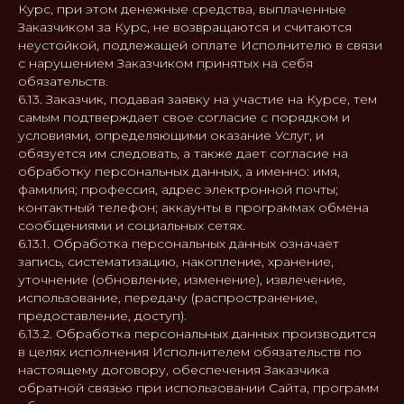
Курс, при этом денежные средства, выплаченные
Заказчиком за Курс, не возвращаются и считаются
неустойкой, подлежащей оплате Исполнителю в связи
с нарушением Заказчиком принятых на себя
обязательств.
6.13. Заказчик, подавая заявку на участие на Курсе, тем
самым подтверждает свое согласие с порядком и
условиями, определяющими оказание Услуг, и
обязуется им следовать, а также дает согласие на
обработку персональных данных, а именно: имя,
Публичная оферта
фамилия; профессия, адрес электронной почты;
+7 (910) 4524057
контактный телефон; аккаунты в программах обмена
сообщениями и социальных сетях.
6.13.1. Обработка персональных данных означает
запись, систематизацию, накопление, хранение,
уточнение (обновление, изменение), извлечение,
АКАДЕМИЯ
использование, передачу (распространение,
предоставление, доступ).
АНТОНА БАСИНА
6.13.2. Обработка персональных данных производится
в целях исполнения Исполнителем обязательств по
настоящему договору, обеспечения Заказчика
обратной связью при использовании Сайта, программ